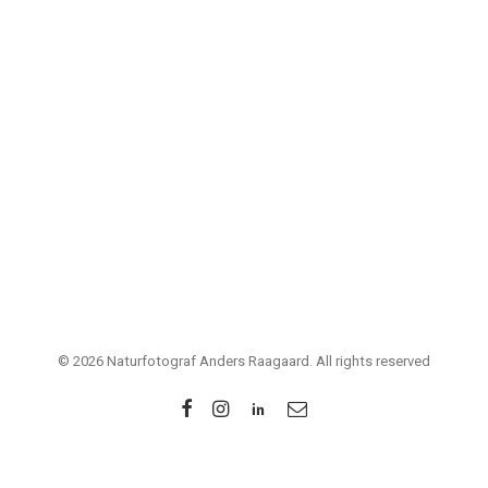
frøer og tudsers kvæk!
…
by Anders Raagaard
© 2026 Naturfotograf Anders Raagaard. All rights reserved