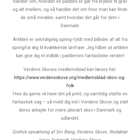
handler om, hvordan en paddes liv går fra krybbe til grav
og alt imellem, og så handler det om hvor man kan finde
de små mirakler, samt hvordan det går for dem i
Danmark.
Artiklen er selvfølgelig spring-fyldt med billeder af alt fra
springfrø æg til kvækkende løvfrøer. Jeg håber at artiklen
kan give dig et indblik i paddernes fantastiske verden!
Verdens Skoves medlemsblad kan læses her:
https://www.verdensskove.org/medlemsblad-skov-og-
folk
Hvis du gerne vil have det på print, og samtidig støtte en
fantastisk sag – så meld dig ind i Verdens Skove og støt
deres arbejde for mere uberørt skov i Danmark og
udlandet.
Grafisk opsætning af Siri Bang, Verdens Skove. Redaktør